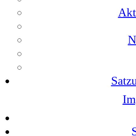
Akt
N
Satz
Im
S